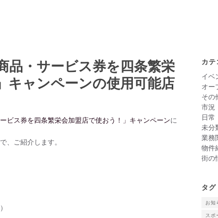
商品・サービス券を四条繁栄
カテ
イベ
」キャンペーンの使用可能店
オー
その
市況
日常
ービス券を四条繁栄会加盟店で使おう！」キャンペーン
に
未分
業務
で、ご紹介します。
物件
街の
タグ
お知
）
スポ