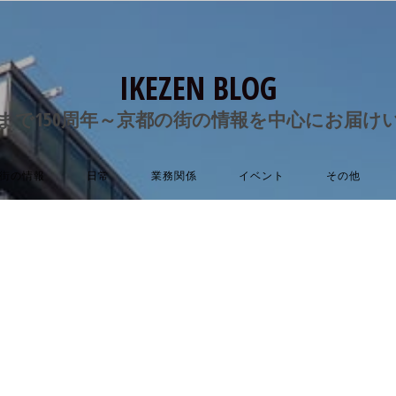
IKEZEN BLOG
まで150周年～京都の街の情報を中心にお届け
街の情報
日常
業務関係
イベント
その他