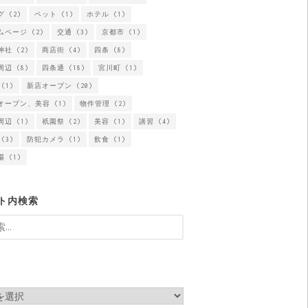
グ
(2)
ペット
(1)
ホテル
(1)
ムページ
(2)
交通
(3)
京都市
(1)
神社
(2)
商店街
(4)
四条
(8)
周辺
(8)
四条通
(18)
宮川町
(1)
(1)
新店オープン
(20)
オープン、美容
(1)
物件管理
(2)
周辺
(1)
祇園祭
(2)
美容
(1)
講習
(4)
(3)
防犯カメラ
(1)
飲食
(1)
場
(1)
ト内検索