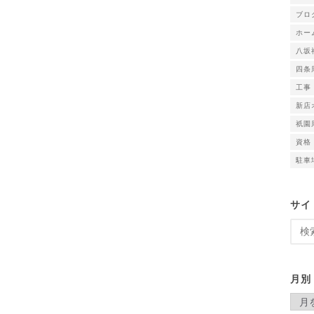
ブロ
ホー
八坂
四条
工事
新店
祇園
資格
駐車
サイ
検
索:
月別
月