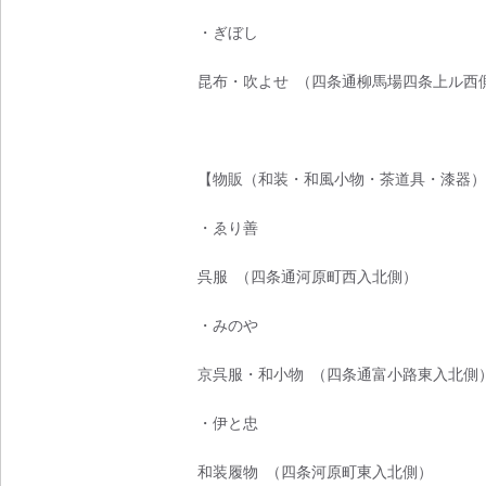
・ぎぼし
昆布・吹よせ （四条通柳馬場四条上ル西
【物販（和装・和風小物・茶道具・漆器）
・ゑり善
呉服 （四条通河原町西入北側）
・みのや
京呉服・和小物 （四条通富小路東入北側
・伊と忠
和装履物 （四条河原町東入北側）