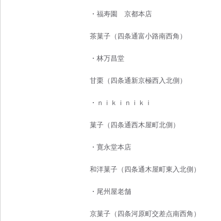
・福寿園 京都本店
茶菓子（四条通富小路南西角）
・林万昌堂
甘栗（四条通新京極西入北側）
・ｎｉｋｉｎｉｋｉ
菓子（四条通西木屋町北側）
・寛永堂本店
和洋菓子（四条通木屋町東入北側）
・尾州屋老舗
京菓子（四条河原町交差点南西角）