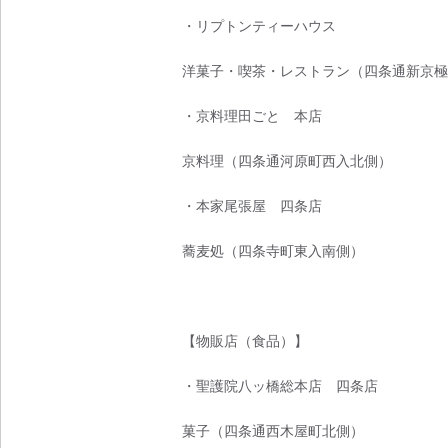
・リプトンティーハウス
洋菓子・喫茶・レストラン（四条通新京極
・京料理田ごと 本店
京料理（四条通河原町西入北側）
・本家尾張屋 四条店
蕎麦処（四条寺町東入南側）
【物販店（食品）】
・聖護院八ッ橋総本店 四条店
菓子（四条通西木屋町北側）