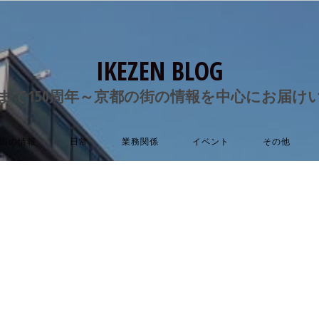
IKEZEN BLOG
まで150周年～京都の街の情報を中心にお届け
街の情報
日常
業務関係
イベント
その他