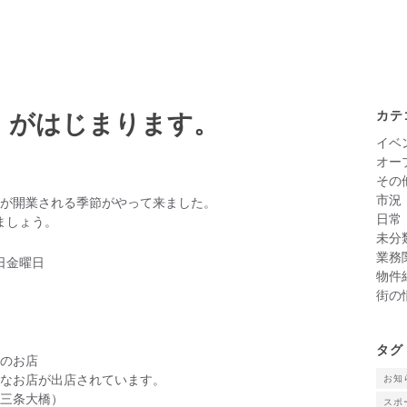
床」がはじまります。
カテ
イベ
オー
その
市況
が開業される季節がやって来ました。
日常
ましょう。
未分
業務
0日金曜日
物件
街の
タグ
のお店
お知
的なお店が出店されています。
三条大橋）
スポ