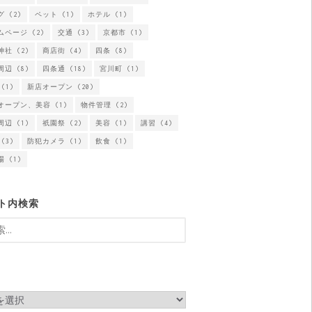
グ
(2)
ペット
(1)
ホテル
(1)
ムページ
(2)
交通
(3)
京都市
(1)
神社
(2)
商店街
(4)
四条
(8)
周辺
(8)
四条通
(18)
宮川町
(1)
(1)
新店オープン
(20)
オープン、美容
(1)
物件管理
(2)
周辺
(1)
祇園祭
(2)
美容
(1)
講習
(4)
(3)
防犯カメラ
(1)
飲食
(1)
場
(1)
ト内検索