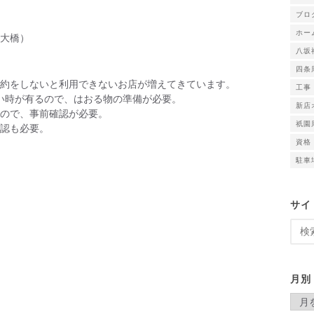
ブロ
ホー
大橋）
八坂
四条
約をしないと利用できないお店が増えてきています。
工事
寒い時が有るので、はおる物の準備が必要。
新店
ので、事前確認が必要。
祇園
認も必要。
資格
駐車
サイ
検
索:
月別
月