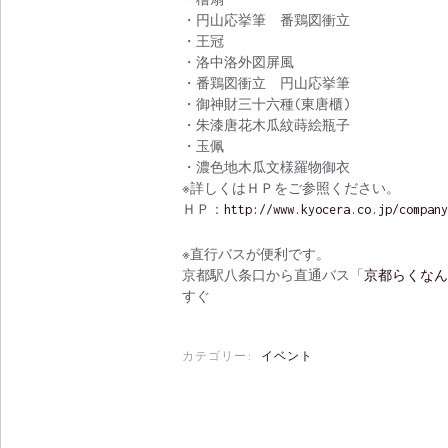
・円山応挙筆 番鶏図衝立
・王冠
・洛中洛外図屏風
・番鶏図衝立 円山応挙筆
・御神財三十六種(東唐櫃)
・朱漆唐花木瓜紋蒔絵瓶子
・玉佩
・濃色地木瓜文様羅物御衣
※詳しくはＨＰをご参照ください。
ＨＰ：
http://www.kyocera.co.jp/company
※直行バスが便利です。
京都駅八条口から直通バス「
京都らくなん
すぐ
カテゴリー:
イベント