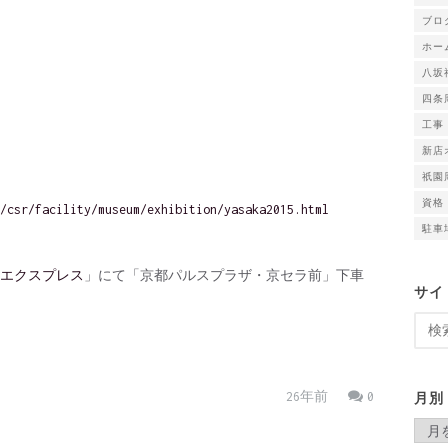
ブロ
ホー
八坂
四条
工事
新店
祇園
資格
/csr/facility/museum/exhibition/yasaka2015.html
駐車
エクスプレス
」にて「京都パルスプラザ・京セラ前」下車
サイ
検
索:
月別
26年前
0
月