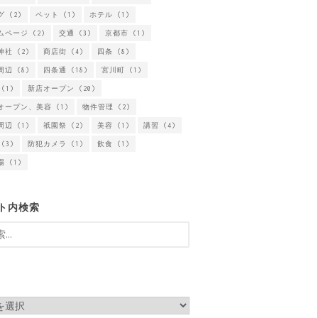
グ
(2)
ペット
(1)
ホテル
(1)
ムページ
(2)
交通
(3)
京都市
(1)
神社
(2)
商店街
(4)
四条
(8)
周辺
(8)
四条通
(18)
宮川町
(1)
(1)
新店オープン
(20)
オープン、美容
(1)
物件管理
(2)
周辺
(1)
祇園祭
(2)
美容
(1)
講習
(4)
(3)
防犯カメラ
(1)
飲食
(1)
場
(1)
ト内検索