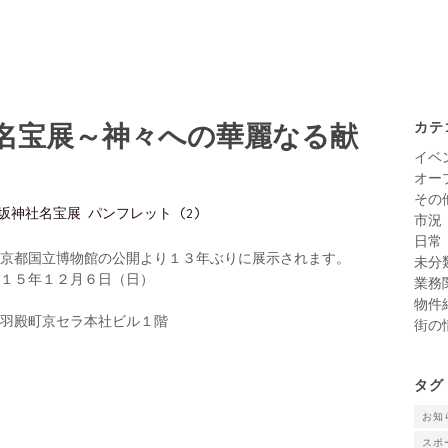
名宝展～神々への華麗なる献
カテ
イベ
オー
その
市況
日常
京都国立博物館の公開より１３年ぶりに展示されます。
未分
１５年１２月６日（日）
業務
物件
羽殿町京セラ本社ビル１階
街の
タグ
お知
スポ