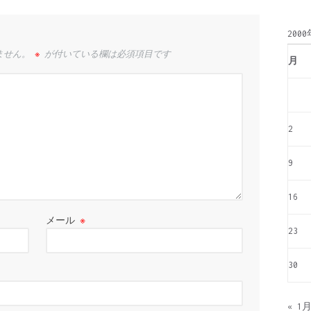
別
200
ません。
※
が付いている欄は必須項目です
月
2
9
16
メール
※
23
30
« 1