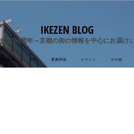
IKEZEN BLOG
まで150周年～京都の街の情報を中心にお届け
街の情報
日常
業務関係
イベント
その他