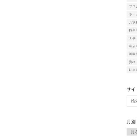
ブロ
ホー
八坂
四条
工事
新店
祇園
資格
駐車
サイ
検
索:
月別
月