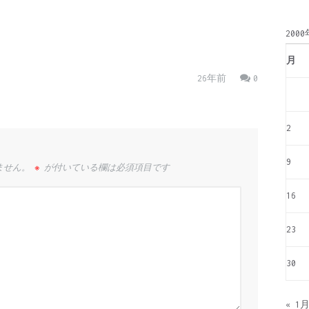
別
200
月
26年前
0
2
9
ません。
※
が付いている欄は必須項目です
16
23
30
« 1