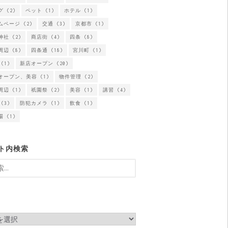
グ
(2)
ペット
(1)
ホテル
(1)
ムページ
(2)
交通
(3)
京都市
(1)
神社
(2)
商店街
(4)
四条
(8)
周辺
(8)
四条通
(18)
宮川町
(1)
(1)
新店オープン
(20)
オープン、美容
(1)
物件管理
(2)
周辺
(1)
祇園祭
(2)
美容
(1)
講習
(4)
(3)
防犯カメラ
(1)
飲食
(1)
場
(1)
ト内検索