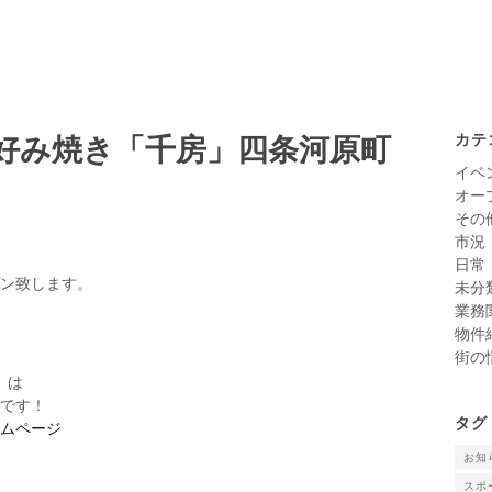
好み焼き「千房」四条河原町
カテ
イベ
オー
その
市況
日常
ン致します。
未分
業務
物件
街の
）は
です！
タグ
ムページ
お知
スポ