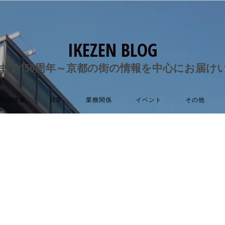
IKEZEN BLOG
まで150周年～京都の街の情報を中心にお届け
街の情報
日常
業務関係
イベント
その他