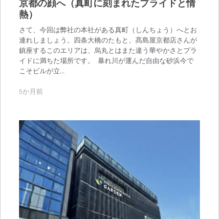
京都の顔へ（真町に刻まれたプライドと情
熱）
さて、今回は弊社の本社がある真町（しんちょう）へとお
連れしましょう。四条大橋のたもと、髙島屋京都店さんが
鎮座するこのエリアは、烏丸とはまた違う華やかさとプラ
イドに満ちた場所です。 暴れ川が運んだ自由な砂浜今で
こそビルが立…
5か月前