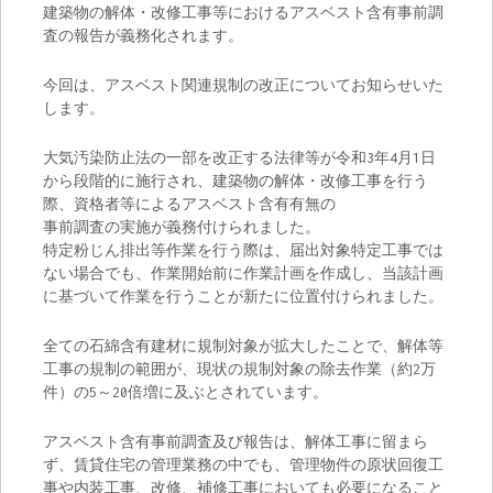
建築物の解体・改修工事等におけるアスベスト含有事前調
査の報告が義務化されます。
今回は、アスベスト関連規制の改正についてお知らせいた
します。
大気汚染防止法の一部を改正する法律等が令和3年4月1日
から段階的に施行され、建築物の解体・改修工事を行う
際、資格者等によるアスベスト含有有無の
事前調査の実施が義務付けられました。
特定粉じん排出等作業を行う際は、届出対象特定工事では
ない場合でも、作業開始前に作業計画を作成し、当該計画
に基づいて作業を行うことが新たに位置付けられました。
全ての石綿含有建材に規制対象が拡大したことで、解体等
工事の規制の範囲が、現状の規制対象の除去作業（約2万
件）の5～20倍増に及ぶとされています。
アスベスト含有事前調査及び報告は、解体工事に留まら
ず、賃貸住宅の管理業務の中でも、管理物件の原状回復工
事や内装工事、改修、補修工事においても必要になること