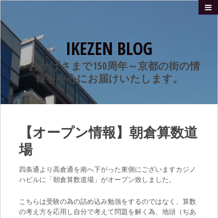
IKEZEN BLOG
～おかげさまで150周年～京都の街の情
報を中心にお届けいたします。
【オープン情報】朝倉算数道
場
四条通より高倉通を南へ下がった東側にございますカジノ
ハビルに「朝倉算数道場」がオープン致しました。
こちらは受験の為の詰め込み勉強をするのではなく、算数
の考え方を応用し自分で考えて問題を解く為、地頭（ぢあ